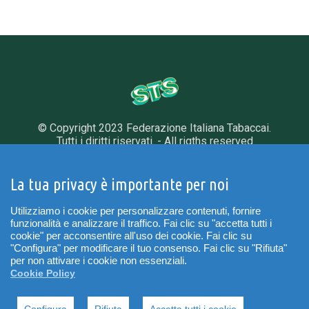
© Copyright 2023 Federazione Italiana Tabaccai.
Tutti i diritti riservati. - All rigths reserved
Via L. Serra, 32 - 00153 Roma
Tel. 06 585501 - Fax. 06 5899878
La tua privacy è importante per noi
INFORMATIVA PRIVACY
|
COOKIE POLICY
Utilizziamo i cookie per personalizzare contenuti, fornire
funzionalità e analizzare il traffico. Fai clic su "accetta tutti i
PREFERENZE COOKIES
cookie" per acconsentire all'uso dei cookie. Fai clic su
"Configura" per modificare il tuo consenso. Fai clic su "Rifiuta"
per non attivare i cookie non essenziali.
Cookie Policy